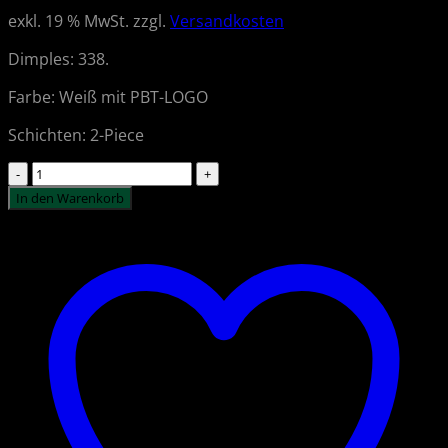
exkl. 19 % MwSt.
zzgl.
Versandkosten
Dimples: 338.
Farbe: Weiß mit PBT-LOGO
Schichten: 2-Piece
PBT
Golfbälle
In den Warenkorb
-
Srixon
AD333
,
12er
Pack
Menge