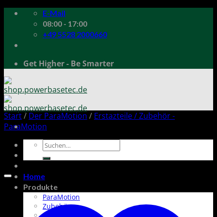
Skip
E-Mail
to
08:00 - 17:00
content
+49 5528 2000660
Get Higher - Be Smarter
Start
/
Der ParaMotion
/
Erstazteile / Zubehör -
ParaMotion
Suchen
nach:
Home
Produkte
ParaMotion
Zubehör
Ersatzteile