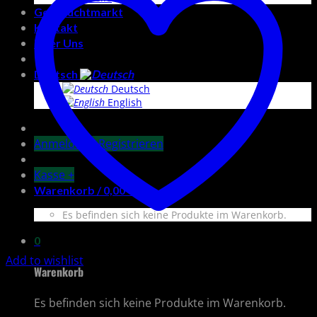
Gebrauchtmarkt
Kontakt
Über Uns
Deutsch
Deutsch
English
Anmelden / Registrieren
Kasse
+
Warenkorb /
0,00
€
0
Es befinden sich keine Produkte im Warenkorb.
0
Add to wishlist
Warenkorb
Es befinden sich keine Produkte im Warenkorb.