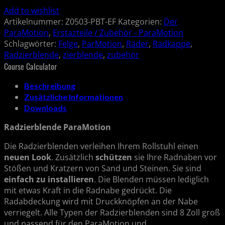
Add to wishlist
Artikelnummer:
Z0503-PBT-EF
Kategorien:
Der
ParaMotion
,
Erstazteile / Zubehör - ParaMotion
Schlagwörter:
Felge
,
ParMotion
,
Räder
,
Radkappe
,
Radzierblende
,
zierblende
,
zubehör
Course Calculator
Beschreibung
Zusätzliche Informationen
Downloads
Radzierblende ParaMotion
Die Radzierblenden verleihen Ihrem Rollstuhl einen
neuen Look
. Zusätzlich
schützen
sie Ihre Radnaben vor
Stößen und Kratzern von Sand und Steinen. Sie sind
einfach zu installieren
. Die Blenden müssen lediglich
mit etwas Kraft in die Radnabe gedrückt. Die
Radabdeckung wird mit Druckknöpfen an der Nabe
verriegelt. Alle Typen der Radzierblenden sind 8 Zoll groß
und passend für den ParaMotion und